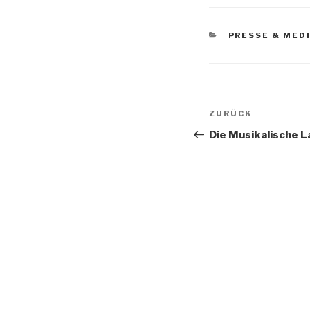
KATEGORIEN
PRESSE & MED
Beitragsnav
ZURÜCK
Vorheriger
Beitrag
Die Musikalische 