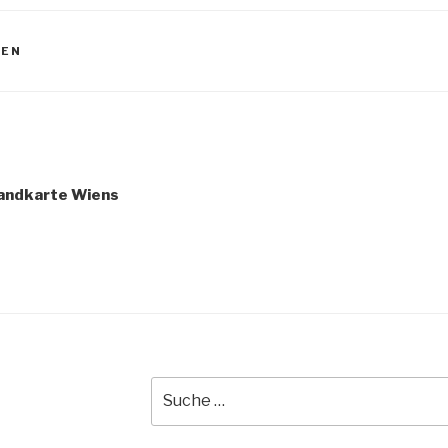
IEN
igation
Landkarte Wiens
Suche
nach: