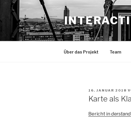
Zum
Inhalt
INTERACTI
springen
Über das Projekt
Team
VERÖFFENTLICHT
16. JANUAR 2018
V
AM
Karte als K
Bericht in
derstand