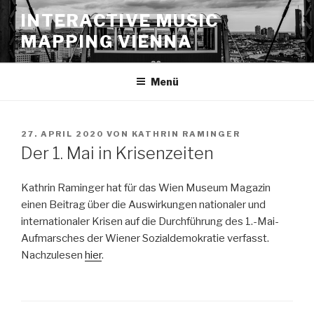
Zum
INTERACTIVE MUSIC
Inhalt
MAPPING VIENNA
springen
Menü
VERÖFFENTLICHT
27. APRIL 2020
VON
KATHRIN RAMINGER
AM
Der 1. Mai in Krisenzeiten
Kathrin Raminger hat für das Wien Museum Magazin
einen Beitrag über die Auswirkungen nationaler und
internationaler Krisen auf die Durchführung des 1.-Mai-
Aufmarsches der Wiener Sozialdemokratie verfasst.
Nachzulesen
hier
.