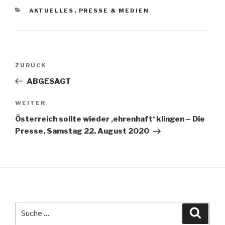
KATEGORIEN
AKTUELLES
,
PRESSE & MEDIEN
Beitragsnavigation
ZURÜCK
Vorheriger
Beitrag
ABGESAGT
WEITER
Nächster
Beitrag
Österreich sollte wieder ‚ehrenhaft‘ klingen – Die
Presse, Samstag 22. August 2020
Suche
Suche
nach: