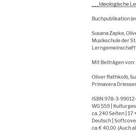
___Ideologische L
Buchpublikation (e
Susana Zapke, Olive
Musikschule der St
Lerngemeinschaft“,
Mit Beiträgen von:
Oliver Rathkolb, S
Primavera Driessen
ISBN 978-3-99012
WG 559 | Kulturge
ca. 240 Seiten | 17
Deutsch | Softcove
ca. € 40,00 (Auch al