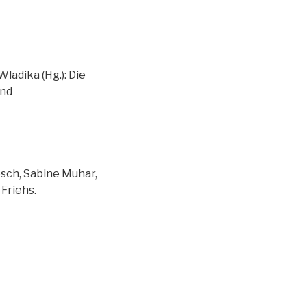
ladika (Hg.): Die
und
sch, Sabine Muhar,
Friehs.