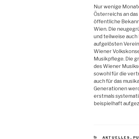
Nur wenige Monat
Österreichs an das
öffentliche Bekann
Wien. Die neugegr
und teilweise auch
aufgelösten Verei
Wiener Volkskonser
Musikpflege. Die g
des Wiener Musiks
sowohl für die ve
auch für das musik
Generationen werd
erstmals systemati
beispielhaft aufgez
KATEGORIEN
AKTUELLES
,
P