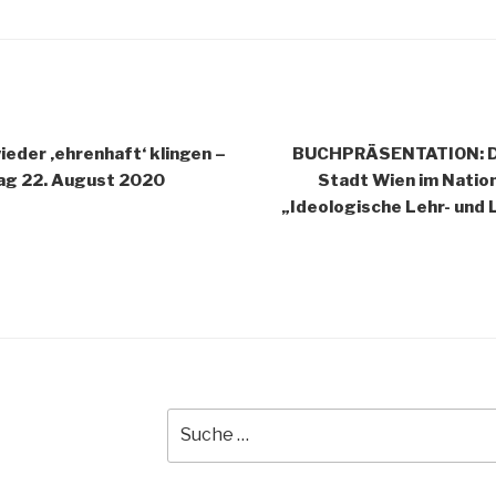
igation
ieder ‚ehrenhaft‘ klingen –
BUCHPRÄSENTATION: Di
ag 22. August 2020
Stadt Wien im Nation
„Ideologische Lehr- und
Suche
nach: