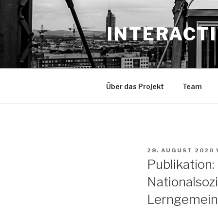
Zum
Inhalt
INTERACTI
springen
Über das Projekt
Team
VERÖFFENTLICHT
28. AUGUST 2020
AM
Publikation:
Nationalsozi
Lerngemein