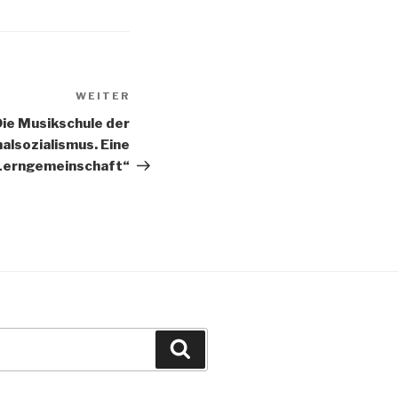
WEITER
Nächster
Beitrag
e Musikschule der
alsozialismus. Eine
 Lerngemeinschaft“
Suche