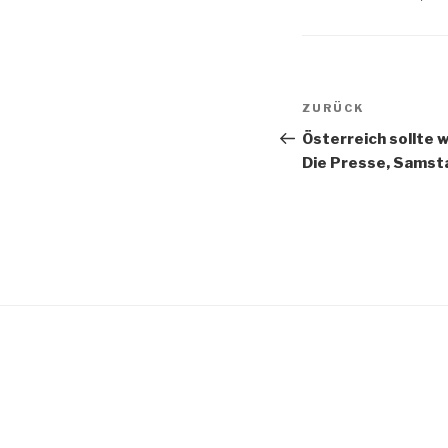
Beitragsnav
ZURÜCK
Vorheriger
Beitrag
Österreich sollte w
Die Presse, Samst