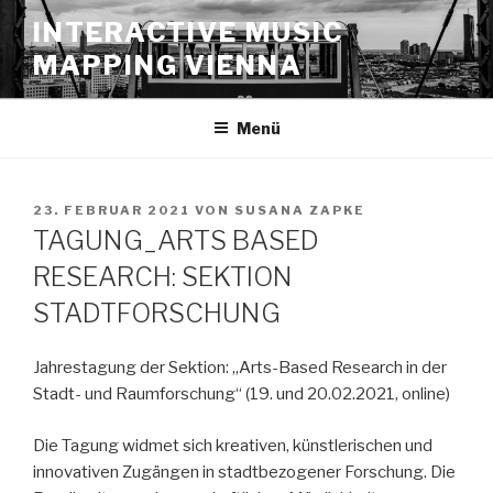
Zum
INTERACTIVE MUSIC
Inhalt
MAPPING VIENNA
springen
Menü
VERÖFFENTLICHT
23. FEBRUAR 2021
VON
SUSANA ZAPKE
AM
TAGUNG_ARTS BASED
RESEARCH: SEKTION
STADTFORSCHUNG
Jahrestagung der Sektion: „Arts-Based Research in der
Stadt- und Raumforschung“ (19. und 20.02.2021, online)
Die Tagung widmet sich kreativen, künstlerischen und
innovativen Zugängen in stadtbezogener Forschung. Die