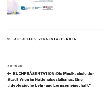
KATEGORIEN
AKTUELLES
,
VERANSTALTUNGEN
Beitragsnavigation
ZURÜCK
Vorheriger
Beitrag
BUCHPRÄSENTATION: Die Musikschule der
Stadt Wien im Nationalsozialismus. Eine
„Ideologische Lehr- und Lerngemeinschaft“